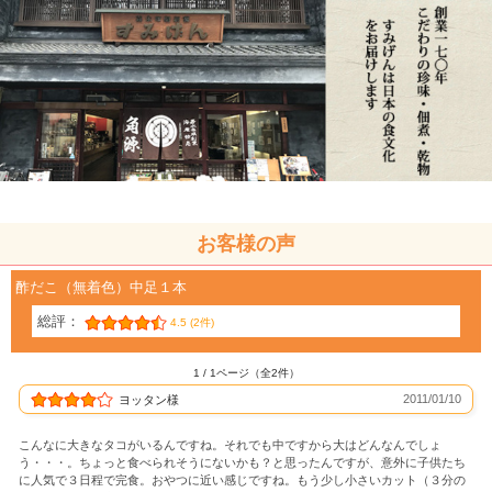
お客様の声
酢だこ（無着色）中足１本
総評：
4.5 (2件)
1 / 1ページ（全2件）
2011/01/10
ヨッタン様
こんなに大きなタコがいるんですね。それでも中ですから大はどんなんでしょ
う・・・。ちょっと食べられそうにないかも？と思ったんですが、意外に子供たち
に人気で３日程で完食。おやつに近い感じですね。もう少し小さいカット（３分の