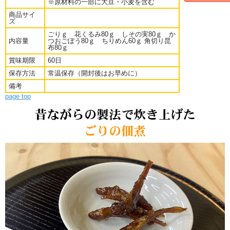
※原材料の一部に大豆・小麦を含む
■保存方法：常温保存（開封後はお早めに）
商品サイ
ズ
ごりｇ 花くるみ80ｇ しその実80ｇ か
内容量
つおごぼう80ｇ ちりめん60ｇ 角切り昆
布80ｇ
賞味期限
60日
保存方法
常温保存（開封後はお早めに）
備考
page top