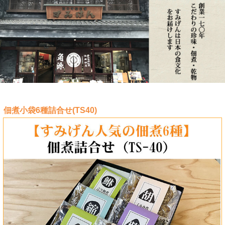
佃煮小袋6種詰合せ(TS40)