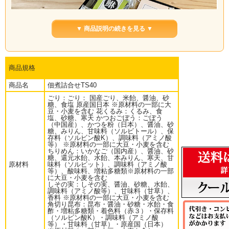
▼ 商品説明の続きを見る ▼
商品規格
商品名
佃煮詰合せTS40
ごり：ごり： 国産ごり、米飴、醤油、砂
糖、食塩 原産国日本 ※原材料の一部に大
豆・小麦を含む 花くるみ：くるみ、食
塩、砂糖、寒天 かつおごぼう：ごぼう
（中国産）、かつを粉（日本）、醤油、砂
糖、みりん、甘味料（ソルビトール）、保
存料（ソルビン酸K）、調味料（アミノ酸
等） ※原材料の一部に大豆・小麦を含む
ちりめん：いかなご（国内産）、醤油、砂
糖、還元水飴、水飴、本みりん、寒天、甘
手土産や中元・歳暮・お礼などにおすすめ
原材料
味料（ソルビット）、調味料（アミノ酸
等）、酸味料、増粘多糖類※原材料の一部
に大豆・小麦を含む
■すみげん人気の佃煮6種類を詰合せに致しました。
しその実：しその実、醤油、砂糖、水飴、
調味料（アミノ酸等）、甘味料（甘草）、
■ごり、上花くるみ、紫蘇の実、ちりめん、かつおごぼう、角切り昆布各１袋。
香料 ※原材料の一部に大豆・小麦を含む
角切り昆布：昆布・醤油・砂糖・水飴・食
酢・増粘多糖類・着色料（赤３）・保存料
■頂き物のお礼、お中元・お歳暮のご贈答用に。
（ソルビン酸K）・調味料（アミノ酸
また、内祝いや引き出物等にもお使い下さい。
等）・甘味料（甘草）・原産国（日本）