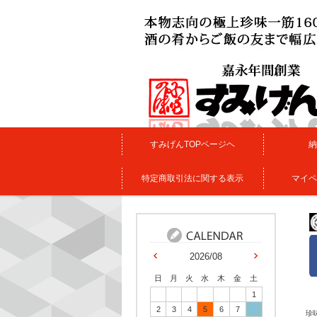
すみげんTOPページヘ
納
特定商取引法に関する表示
マイペ
2026/08
日
月
火
水
木
金
土
1
2
3
4
5
6
7
8
珍