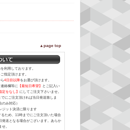
▲page top
輸を利用しております。
をご指定頂けます。
から
4日目以降
をお選び頂けます。
、連絡欄等に
【最短日希望】
とご記入い
指定をなし】
にしてご注文下さいませ。
時までにご注文頂ければ当日発送致しま
合のみ対応）
レジット決済に限ります
するため、11時までにご注文頂いた場合
日発送となる場合がございます。あらか
ませ。