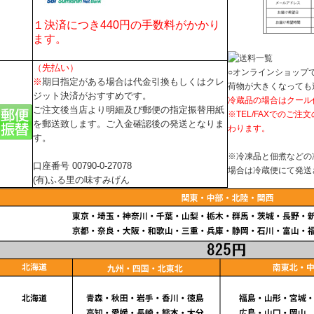
１決済につき440円の手数料がかかり
ます。
（先払い）
○オンラインショップ
※
期日指定がある場合は代金引換もしくはクレ
荷物が大きくなっても
ジット決済がおすすめです。
冷蔵品の場合はクール代
ご注文後当店より明細及び郵便の指定振替用紙
※TEL/FAXでのご
を郵送致します。ご入金確認後の発送となりま
わります。
す。
※冷凍品と佃煮などの
口座番号 00790-0-27078
場合は冷蔵便にて発送
(有)ふる里の味すみげん