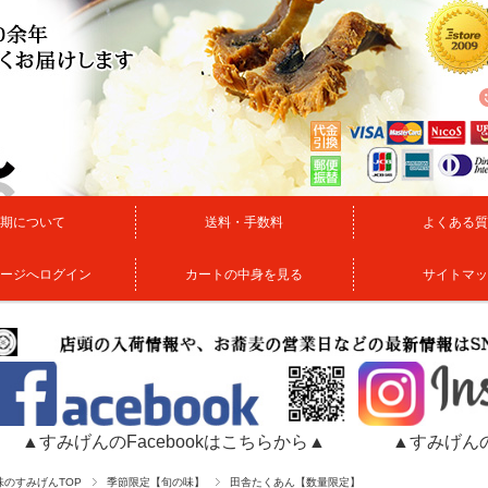
期について
送料・手数料
よくある質
ージへログイン
カートの中身を見る
サイトマッ
▲すみげんのFacebookはこちらから▲
▲すみげんの
味のすみげんTOP
季節限定【旬の味】
田舎たくあん【数量限定】