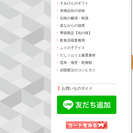
すみげんのギフト
本物志向の珍味
伝統の糠漬・粕漬
昔ながらの佃煮
季節限定【旬の味】
飲食店様業務用
ふぐの子アイス
だしソムリエ厳選素材
昆布・海苔・乾物類
頑固親父のコシヒカリ
お買いものガイド