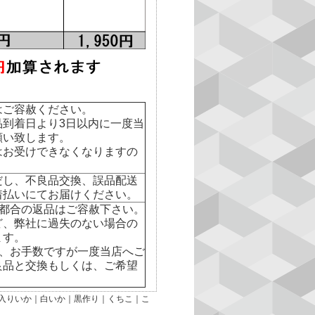
はご容赦ください。
到着日より3日以内に一度当
願い致します。
はお受けできなくなりますの
だし、不良品交換、誤品配送
着払いにてお届けください。
様都合の返品はご容赦下さい。
ど、弊社に過失のない場合の
ます。
合、お手数ですが一度当店へご
良品と交換もしくは、ご希望
入りいか
｜
白いか
｜
黒作り
｜
くちこ
｜
こ