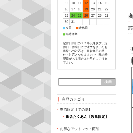
9
10
11
12
13
14
15
16
17
18
19
20
21
22
23
24
25
26
27
28
29
30
31
該
■
■
今日
定休日
■
臨時休業
定休日前日の１７時以降及び、定
休日・休業日にご注文を頂いたお
客様への対応は、翌営業日の受
付・対応となりますので、配送希
望日がある場合はお早めにご注文
下さい。
商品カテゴリ
季節限定【旬の味】
田舎たくあん【数量限定】
お得なアウトレット商品