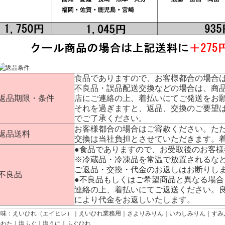
食品でありますので、お客様都合の場合
不良品・誤品配送交換などの場合は、商品
返品期限・条件
店にご連絡の上、着払いにてご発送をお
それを過ぎますと、返品、交換のご要望
でご了承ください。
お客様都合の場合はご容赦ください。た
返品送料
交換は当社負担とさせていただきます。
●食品でありますので、お受取後のお客
※冷蔵品・冷凍品を常温で放置されるな
ご返品・交換・代金のお返しはお断りし
不良品
●不良品もしくはご希望商品と異なる場
連絡の上、着払いにてご返送ください。
により代金をお返しいたします。
珍味：
えいひれ（エイヒレ）
｜
えいひれ業務用
｜
さよりみりん
｜
いわしみりん
｜
すみ
のわた
｜
塩ふぐ
｜
塩うに
｜
ふぐひれ