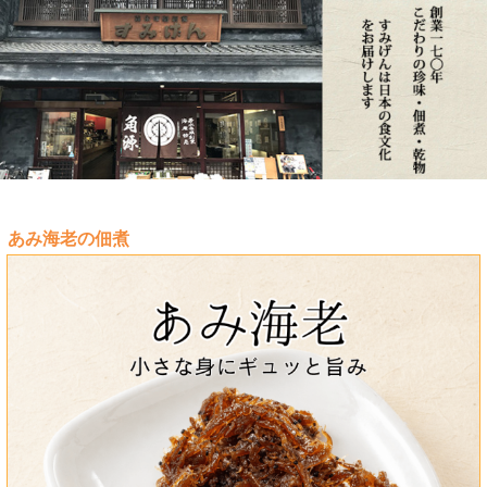
あみ海老の佃煮