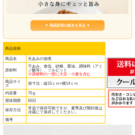
▼ 商品説明の続きを見る ▼
商品規格
商品名
生あみの佃煮
干あみ、食塩、砂糖、醤油、調味料（アミ
原材料
ノ酸等）、ソルビット
※原材料の一部に大豆・小麦を含む
商品サイ
袋寸法：縦15ｃｍ×横14ｃｍ
ズ
内容量
70ｇ
賞味期限
60日
常温で保存可能ですが、夏季及び開封後は
保存方法
小さなあみ海老を風味よく炊き上げた、香ばしさと旨みが楽しめる佃
冷蔵にて保存してください。
煮です。口に入れると、海老ならではの香りがふわりと広がり、噛む
備考
ほどに甘辛い味わいと小海老の旨みがじんわり重なります。細かな身
なのでご飯になじみやすく、熱々の白いご飯にのせるだけで、食欲を
そそる一品に。おにぎりの具やお茶漬け、お弁当の彩りにも使いやす