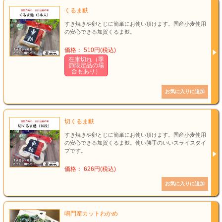
くるま麩
すき焼きや卵とじに簡単にお使い頂けます。国産小麦使用
の安心できる加賀くるま麩。
価格： 510円(税込)
在庫切れ（季
節限定品の場
合もあり）
切くるま麩
すき焼きや卵とじに簡単にお使い頂けます。国産小麦使用
の安心できる加賀くるま麩。使い勝手のいいスライスタイ
プです。
価格： 626円(税込)
鳴門産カットわかめ