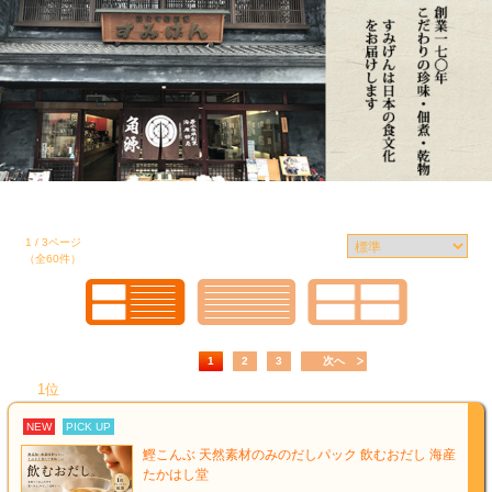
1 / 3ページ
（全60件）
1
2
3
次へ
1位
NEW
PICK UP
鰹こんぶ 天然素材のみのだしパック 飲むおだし 海産
たかはし堂