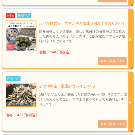
NEW
PICK UP
ふりかけのり ゴマとやき塩味（四万十青のり入り）
国産海苔１００％使用、優しい味付けの海苔がゴロゴロ入
った青のり入りのふりかけのり。ご飯が進むゴマとやき塩
味のふりかけのりです。
価格： 540円(税込)
PICK UP
伊吹沖島産 厳選伊吹いりこ100ｇ
1級だしソムリエが厳選した鮮度の高い伊吹いりこです。出
汁はもちろんのこと、そのまま食べてもとても美味しいい
りこです。
価格： 432円(税込)