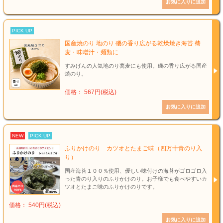
PICK UP
国産焼のり 地のり 磯の香り広がる乾燥焼き海苔 蕎
麦・味噌汁・麺類に
すみげんの人気地のり蕎麦にも使用。磯の香り広がる国産
焼のり。
価格： 567円(税込)
NEW
PICK UP
ふりかけのり カツオとたまご味（四万十青のり入
り）
国産海苔１００％使用、優しい味付けの海苔がゴロゴロ入
った青のり入りのふりかけのり。お子様でも食べやすいカ
ツオとたまご味のふりかけのりです。
価格： 540円(税込)