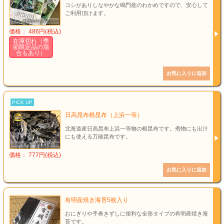
コシがありしなやかな鳴門産のわかめですので、安心して
ご利用頂けます。
価格： 486円(税込)
在庫切れ（季
節限定品の場
合もあり）
PICK UP
日高昆布根昆布（上浜一等）
北海道産日高昆布上浜一等物の根昆布です。煮物にも出汁
にも使える万能昆布です。
価格： 777円(税込)
有明産焼き海苔5枚入り
おにぎりや手巻きずしに便利な全形タイプの有明産焼き海
苔です。