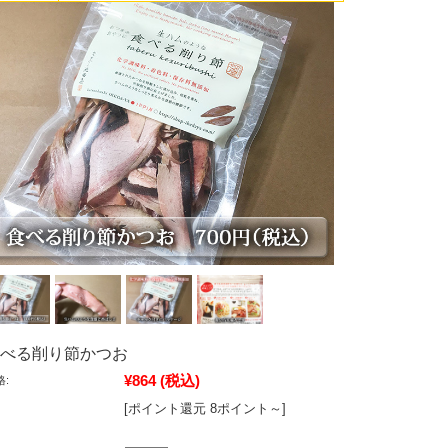
べる削り節かつお
¥864
(税込)
格:
[ポイント還元 8ポイント～]