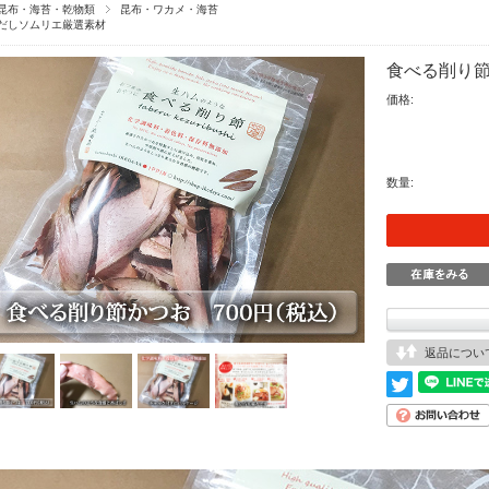
昆布・海苔・乾物類
昆布・ワカメ・海苔
だしソムリエ厳選素材
食べる削り
価格:
数量:
返品につい