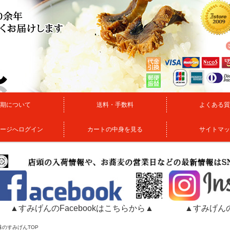
期について
送料・手数料
よくある質
ージへログイン
カートの中身を見る
サイトマッ
▲すみげんのFacebookはこちらから▲
▲すみげんの
味のすみげんTOP