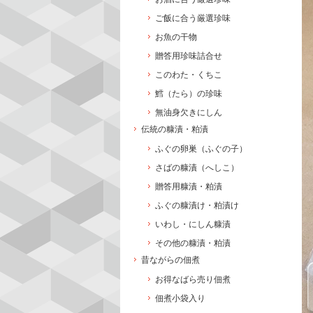
ご飯に合う厳選珍味
お魚の干物
贈答用珍味詰合せ
このわた・くちこ
鱈（たら）の珍味
無油身欠きにしん
伝統の糠漬・粕漬
ふぐの卵巣（ふぐの子）
さばの糠漬（へしこ）
贈答用糠漬・粕漬
ふぐの糠漬け・粕漬け
いわし・にしん糠漬
その他の糠漬・粕漬
昔ながらの佃煮
お得なばら売り佃煮
佃煮小袋入り