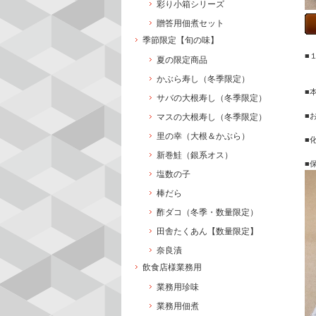
彩り小箱シリーズ
贈答用佃煮セット
季節限定【旬の味】
■
夏の限定商品
かぶら寿し（冬季限定）
■
サバの大根寿し（冬季限定）
■
マスの大根寿し（冬季限定）
里の幸（大根＆かぶら）
■
新巻鮭（銀系オス）
■
塩数の子
棒だら
酢ダコ（冬季・数量限定）
田舎たくあん【数量限定】
奈良漬
飲食店様業務用
業務用珍味
業務用佃煮