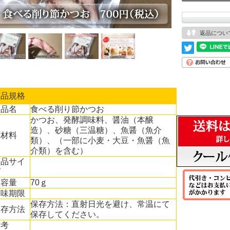
返品につい
商品規格
商品名
食べる削り節かつお
かつお、発酵調味料、醤油（本醸
造）、砂糖（三温糖）、魚醤（魚介
原材料
類）、（一部に小麦・大豆・魚醤（魚
介類）を含む）
商品サイ
ズ
内容量
70ｇ
賞味期限
保存方法：直射日光を避け、常温にて
保存方法
保存してください。
備考