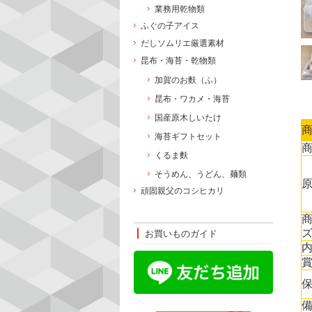
業務用乾物類
ふぐの子アイス
だしソムリエ厳選素材
昆布・海苔・乾物類
加賀のお麩（ふ）
昆布・ワカメ・海苔
国産原木しいたけ
海苔ギフトセット
くるま麩
そうめん、うどん、麺類
頑固親父のコシヒカリ
お買いものガイド