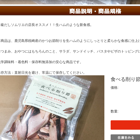
１級だしソムリエの店長オススメ！！生ハムのような新食感。
本商品は、鹿児島県枕崎産のかつお節削りを生ハムのようにしっとりと柔らかな食感に仕上
おつまみ、おやつにはもちろんのこと、サラダ、サンドイッチ、パスタやピザのトッピング
化学調味料・着色料・保存料無添加の安心な商品です。
保存方法：直射日光を避け、常温にて保存してください。
食べる削り
価格:
数量: