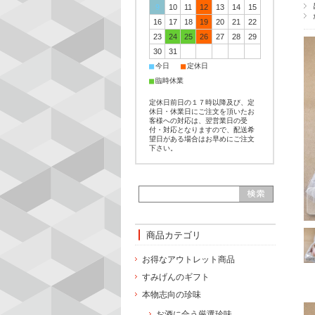
9
10
11
12
13
14
15
16
17
18
19
20
21
22
23
24
25
26
27
28
29
30
31
■
■
今日
定休日
■
臨時休業
定休日前日の１７時以降及び、定
休日・休業日にご注文を頂いたお
客様への対応は、翌営業日の受
付・対応となりますので、配送希
望日がある場合はお早めにご注文
下さい。
商品カテゴリ
お得なアウトレット商品
すみげんのギフト
本物志向の珍味
お酒に合う厳選珍味