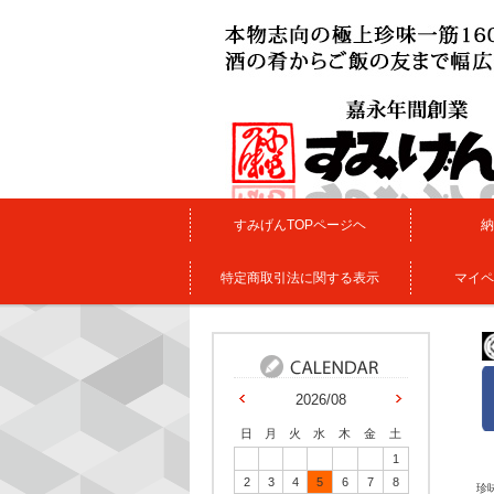
すみげんTOPページヘ
納
特定商取引法に関する表示
マイペ
2026/08
日
月
火
水
木
金
土
1
2
3
4
5
6
7
8
珍