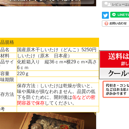
レビューは
商品規格
商品名
国産原木干しいたけ（どんこ）5250円
原材料
しいたけ（原木 日本産）
商品サイ
化粧箱入り 縦36ｃｍ×横29ｃｍ×高さ
ズ
6ｃｍ
内容量
220ｇ
賞味期限
保存方法：しいたけは乾燥が良いと、
味や風味が損なわれません。品質の低
保存方法
下を防ぐために、開封後は
缶などの密
閉容器で保存
してください。
備考