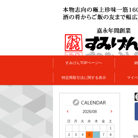
すみげんTOPページヘ
納
特定商取引法に関する表示
マイペ
2026/08
日
月
火
水
木
金
土
1
2
3
4
5
6
7
8
珍