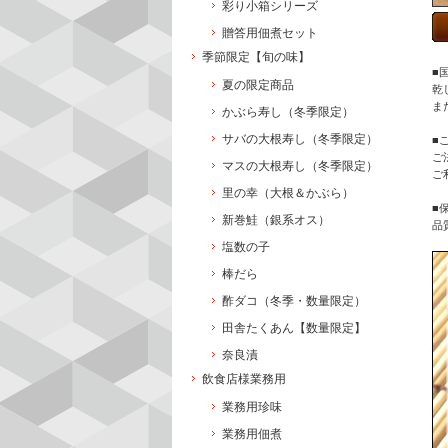
彩り小箱シリーズ
贈答用佃煮セット
季節限定【旬の味】
■
夏の限定商品
乾
ま
かぶら寿し（冬季限定）
サバの大根寿し（冬季限定）
■
ご
マスの大根寿し（冬季限定）
ご
里の幸（大根＆かぶら）
■
新巻鮭（銀系オス）
品
塩数の子
棒だら
酢ダコ（冬季・数量限定）
田舎たくあん【数量限定】
奈良漬
飲食店様業務用
業務用珍味
業務用佃煮