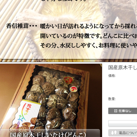
国産原木干
価格:
数量:
返品につい