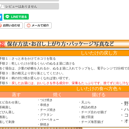
レビューはありません
しいたけの戻し方
手順１：さっと水をかけてホコリを取る
手順２：乾しいたけが浸るくらいのぬるま湯に漬ける
急ぐ場合は、少量の砂糖を入れるか、ぬるま湯に入れてラップをし、電子レンジで2分程で
手順３：茎の根元より切り落としてください。
手順４：柄の付け根が柔らかくなれば使い頃です。
手順５：
戻したお湯には、おいしさを作る成分や、栄養もたっぷりです。捨てずに出し汁な
しいたけの食べ方色々
蒸す
焼く
揚げる
・つけ焼き
エビ合わせ蒸し
・天ぷら
・野
・串焼き
茶碗蒸し
・肉詰め焼き
・ハ
・チーズ焼き
どびん蒸し
・チーズ合わせ揚げ
・コ
・グラタン
酒蒸し
・揚げ田楽
・バーベキュー
・オ
蒸して刺身
・チーズ海苔揚げ
・卵焼き