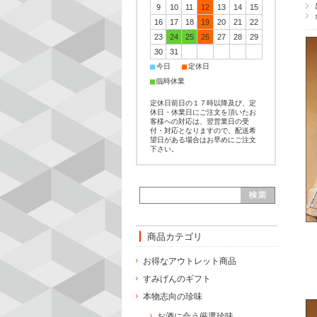
9
10
11
12
13
14
15
16
17
18
19
20
21
22
23
24
25
26
27
28
29
30
31
■
■
今日
定休日
■
臨時休業
定休日前日の１７時以降及び、定
休日・休業日にご注文を頂いたお
客様への対応は、翌営業日の受
付・対応となりますので、配送希
望日がある場合はお早めにご注文
下さい。
商品カテゴリ
お得なアウトレット商品
すみげんのギフト
本物志向の珍味
お酒に合う厳選珍味