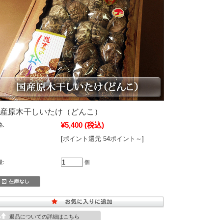
産原木干しいたけ（どんこ）
¥5,400
(税込)
格:
[ポイント還元 54ポイント～]
量:
個
返品についての詳細はこちら