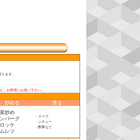
戻ります。
ど、お料理にお使い下さい。
炒める
煮る
菜炒め
・スープ
ンバーグ
・シチュー
ロッケ
・酢豚など
ムレツ