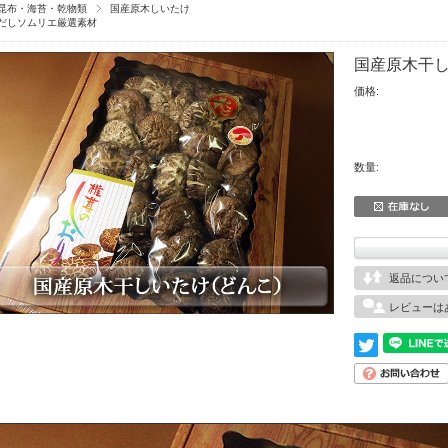
昆布・海苔・乾物類
国産原木しいたけ
だしソムリエ厳選素材
国産原木干
価格:
数量:
返品につい
レビューは