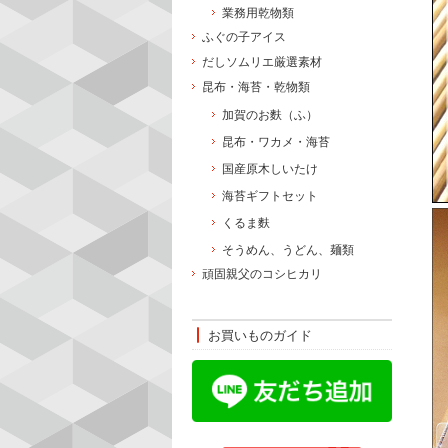
業務用乾物類
ふぐの子アイス
だしソムリエ厳選素材
昆布・海苔・乾物類
加賀のお麩（ふ）
昆布・ワカメ・海苔
国産原木しいたけ
海苔ギフトセット
くるま麩
そうめん、うどん、麺類
頑固親父のコシヒカリ
お買いものガイド