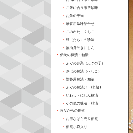
ご飯に合う厳選珍味
お魚の干物
贈答用珍味詰合せ
このわた・くちこ
鱈（たら）の珍味
無油身欠きにしん
伝統の糠漬・粕漬
ふぐの卵巣（ふぐの子）
さばの糠漬（へしこ）
贈答用糠漬・粕漬
ふぐの糠漬け・粕漬け
いわし・にしん糠漬
その他の糠漬・粕漬
昔ながらの佃煮
お得なばら売り佃煮
佃煮小袋入り