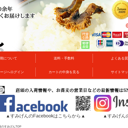
期について
送料・手数料
よくある質
ージへログイン
カートの中身を見る
サイトマッ
▲すみげんのFacebookはこちらから▲
▲すみげんの
味のすみげんTOP