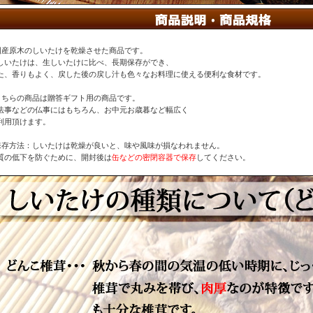
国産原木のしいたけを乾燥させた商品です。
しいたけは、生しいたけに比べ、長期保存ができ、
た、香りもよく、戻した後の戻し汁も色々なお料理に使える便利な食材です。
こちらの商品は贈答ギフト用の商品です。
法事などの仏事にはもちろん、お中元お歳暮など幅広く
利用頂けます。
保存方法：しいたけは乾燥が良いと、味や風味が損なわれません。
質の低下を防ぐために、開封後は
缶などの密閉容器で保存
してください。