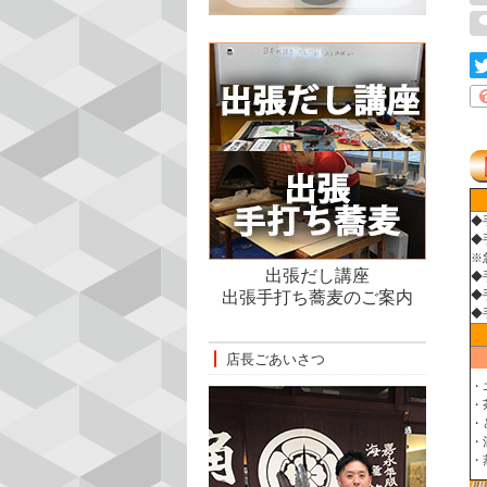
◆
◆
※
出張だし講座
◆
◆
出張手打ち蕎麦のご案内
◆
店長ごあいさつ
・
・
・
・
・