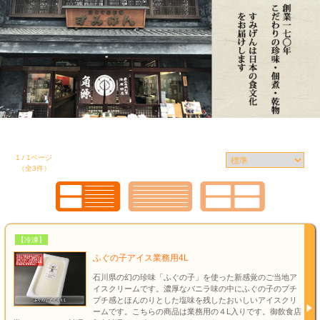
1 / 1ページ
（全3件）
【冷凍】
ふぐの子アイス業務用4L
石川県の幻の珍味「ふぐの子」を使った新感覚のご当地ア
イスクリームです。濃厚なバニラ味の中にふぐの子のプチ
プチ感とほんのりとした塩味を残したおいしいアイスクリ
ームです。こちらの商品は業務用の４L入りです。御飲食店