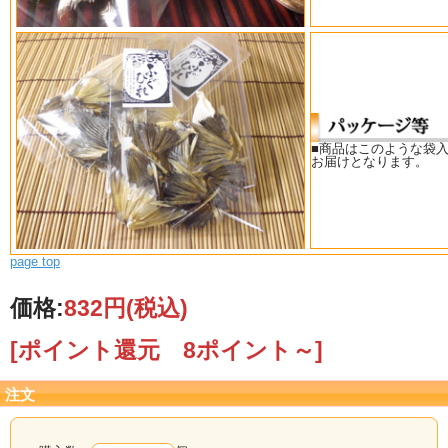
■商品はこのような袋
お届けとなります。
page top
価格:
832円
(税込)
[ポイント還元 8ポイント～]
注文