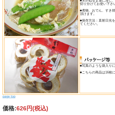
■水かぬるま湯に浸し
切り分けてお使い下さ
■煮物、おでん、すき
頂けます。
■保存方法：直射日光
てください。
■写真のような袋入り
■こちらの商品は16枚
page top
価格:
626円
(税込)