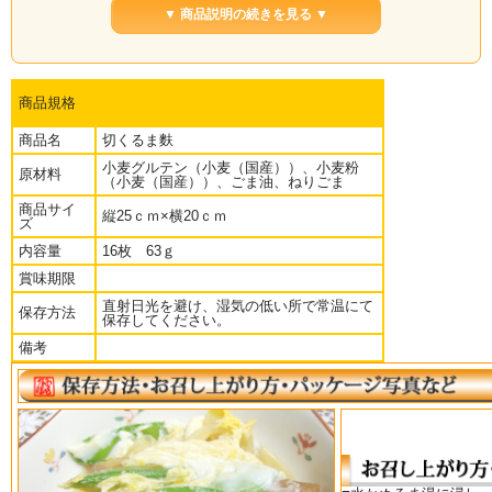
▼ 商品説明の続きを見る ▼
商品規格
商品名
切くるま麩
小麦グルテン（小麦（国産））、小麦粉
原材料
（小麦（国産））、ごま油、ねりごま
商品サイ
縦25ｃｍ×横20ｃｍ
ズ
内容量
16枚 63ｇ
賞味期限
使い勝手のいい切りくるま麩
直射日光を避け、湿気の低い所で常温にて
■国産小麦を原料に、一本一本ていねいに巻いて、こんがりと焼き上げた加賀伝統
保存方法
保存してください。
の車麩です。
使いやすい大きさに切ってありますので、すぐにお使い頂けます。
備考
■用途は色々です。煮物、おでん、すき焼き、鍋もの、卵とじなど幅広くお使い頂
けます
■水かぬるま湯に浸し、柔らかく戻してからお好みの大きさに切り分けてお使い下
さい。
■保存方法：直射日光を避け、湿気の低い所で常温にて保存してください。