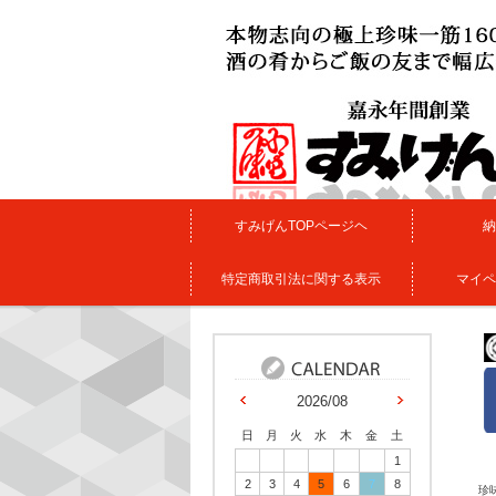
すみげんTOPページヘ
納
特定商取引法に関する表示
マイペ
2026/08
日
月
火
水
木
金
土
1
2
3
4
5
6
7
8
珍