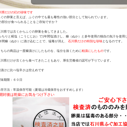
川県だけの幻の珍味です
ふぐの卵巣と言えば、ふぐの中でも最も毒性の強い部分として知られています。
の部分が食べられることをご存知ですか？
石川県では古くからふぐの卵巣を食してきました。
っちりと糀塩（こうじじお）で1年間塩漬けし、糠（ぬか）と多年使用の独自の魚汁を使用
年間糠（ぬか）に漬け込むことで、猛毒が消え、
石川県だけの特別な珍味
となるのです。
こちらの商品は一度糠漬けにしたものを、塩分を抜くために
粕漬にしたもの
です。
石川県だけが古くから食べてきたこともあり、厚生労働省の認可が下りています。
糠漬けに比べ塩辛さは控えめです
賞味期限：６０日
保存方法：常温保存可能（夏場は冷蔵保存をおすすめします）
開封後は乾燥にお気をつけ下さい