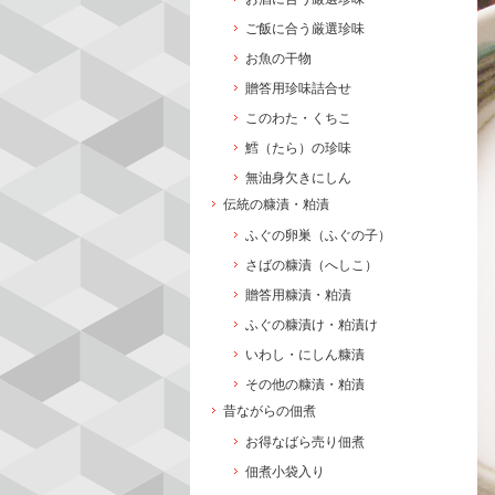
ご飯に合う厳選珍味
お魚の干物
贈答用珍味詰合せ
このわた・くちこ
鱈（たら）の珍味
無油身欠きにしん
伝統の糠漬・粕漬
ふぐの卵巣（ふぐの子）
さばの糠漬（へしこ）
贈答用糠漬・粕漬
ふぐの糠漬け・粕漬け
いわし・にしん糠漬
その他の糠漬・粕漬
昔ながらの佃煮
お得なばら売り佃煮
佃煮小袋入り