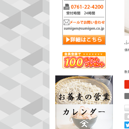
ふ
価
数