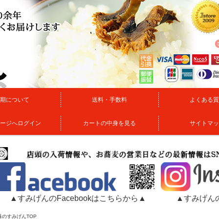
期について
送料・手数料
よくある質
ージへログイン
カートの中身を見る
サイトマッ
▲すみげんのFacebookはこちらから▲
▲すみげんの
味のすみげんTOP