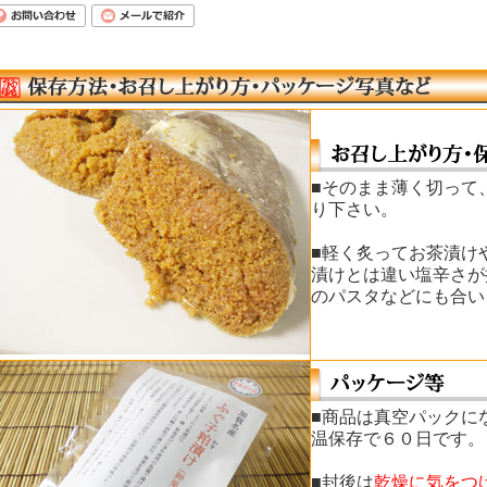
■そのまま薄く切って
り下さい。
■軽く炙ってお茶漬け
漬けとは違い塩辛さが
のパスタなどにも合い
■商品は真空パックに
温保存で６０日です。
■封後は
乾燥に気をつ