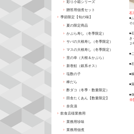
彩り小箱シリーズ
贈答用佃煮セット
石
季節限定【旬の味】
■
そ
夏の限定商品
■
かぶら寿し（冬季限定）
き
サバの大根寿し（冬季限定）
２
マスの大根寿し（冬季限定）
■
里の幸（大根＆かぶら）
■
新巻鮭（銀系オス）
塩数の子
■
棒だら
■
酢ダコ（冬季・数量限定）
■
田舎たくあん【数量限定】
※
奈良漬
飲食店様業務用
業務用珍味
業務用佃煮