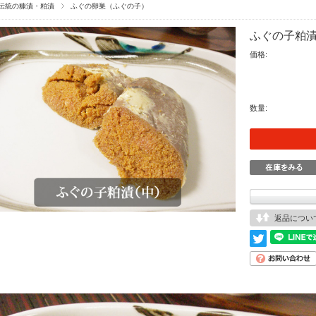
伝統の糠漬・粕漬
ふぐの卵巣（ふぐの子）
ふぐの子粕漬（
価格:
数量:
返品につい