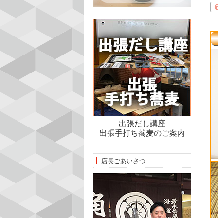
出張だし講座
出張手打ち蕎麦のご案内
店長ごあいさつ