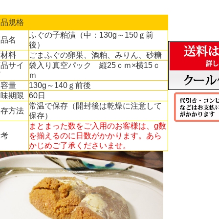
商品規格
ふぐの子粕漬（中：130g～150ｇ前
商品名
後）
原材料
ごまふぐの卵巣、酒粕、みりん、砂糖
商品サイ
袋入り真空パック 縦25ｃｍ×横15ｃ
ズ
ｍ
内容量
130g～140ｇ前後
賞味期限
60日
常温で保存（開封後は乾燥に注意して
保存方法
保存）
まとまった数をご入用のお客様は、g数
備考
を揃えるのに日数がかかります。あら
かじめご了承くださいませ。