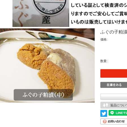
ふぐの子粕漬（
価格:
数量:
返品につい