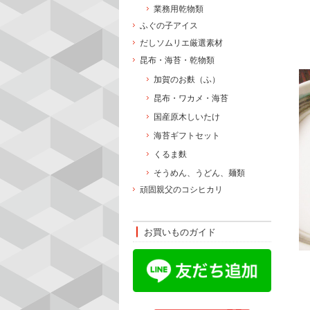
業務用乾物類
ふぐの子アイス
だしソムリエ厳選素材
昆布・海苔・乾物類
加賀のお麩（ふ）
昆布・ワカメ・海苔
国産原木しいたけ
海苔ギフトセット
くるま麩
そうめん、うどん、麺類
頑固親父のコシヒカリ
お買いものガイド