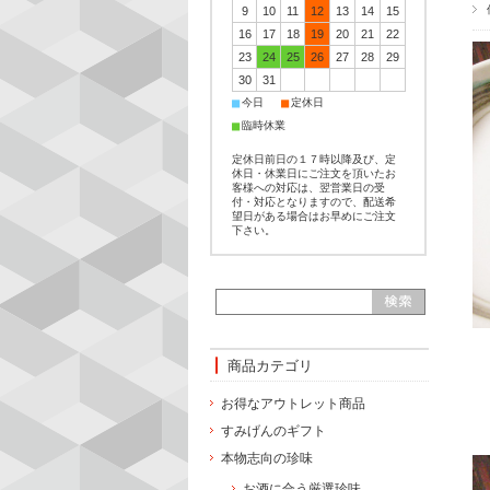
9
10
11
12
13
14
15
16
17
18
19
20
21
22
23
24
25
26
27
28
29
30
31
■
■
今日
定休日
■
臨時休業
定休日前日の１７時以降及び、定
休日・休業日にご注文を頂いたお
客様への対応は、翌営業日の受
付・対応となりますので、配送希
望日がある場合はお早めにご注文
下さい。
商品カテゴリ
お得なアウトレット商品
すみげんのギフト
本物志向の珍味
お酒に合う厳選珍味