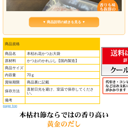
▼ 商品説明の続きを見る ▼
商品規格
商品名
本枯れ花かつお大袋
原材料
かつおのかれぶし【国内製造】
商品サイズ
内容量
70ｇ
賞味期限
商品裏に記載
直射日光を避け、室温で保存してくださ
保存方法
い。
■かつお節の名産地、鹿児島県の指宿産もしくは枕崎産の本枯れ節を使用した香り
備考
高く味の濃い花かつおです。
page top
■本枯れ節は通常売られているかつお節（荒節）とは異なり、香り豊かで濃厚な出
汁が取れます。
■一度開封したあとは冷凍で保存すると劣化や参加を防ぐことができます。