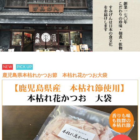
NEW
PICK UP
鹿児島県本枯れかつお節 本枯れ花かつお大袋