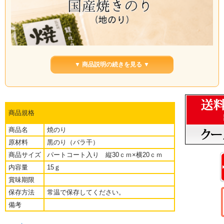
▼ 商品説明の続きを見る ▼
商品規格
商品名
焼のり
原材料
黒のり（バラ干）
商品サイズ
パートコート入り 縦30ｃｍ×横20ｃｍ
内容量
15ｇ
賞味期限
保存方法
常温で保存してください。
磯の香りがふわっと広がる、国産焼のり「地のり」です。
備考
すみげんの蕎麦ランチで一番人気の「地のり蕎麦」にも使っている海
苔で、汁物や麺類に加えるだけで、香りと旨みがぐっと引き立ちま