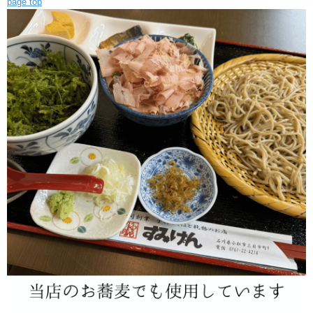
す。
page top
お味噌汁、ラーメン、うどん、お蕎麦にはもちろん、サラダや酢の
物、天ぷら、ふりかけ代わりにも使いやすい一品。
黒のりをバラ干しにした乾燥タイプなので、手軽に使えて常温保存で
きるのも魅力です。
熱い汁に入れた瞬間に立ち上がる磯の香りは、いつもの食卓を少し贅
沢にしてくれます。ご家庭で、すみげんの地のり蕎麦のような香り高
い味わいをお楽しみください。