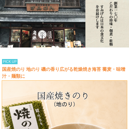
PICK UP
国産焼のり 地のり 磯の香り広がる乾燥焼き海苔 蕎麦・味噌
汁・麺類に