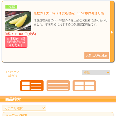
【冷蔵】
塩数の子大一等（薄皮処理済）11/28以降発送可能
薄皮処理済みの大一等数の子を上品な化粧箱に詰め合わせ
ました。年末年始におすすめの数量限定商品です。
価格： 10,800円(税込)
在庫切れ（季
節限定品の場
合もあり）
1 / 1ページ
（全7件）
商品検索
キーワード検索