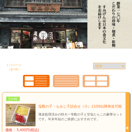
1 / 1ページ
（全7件）
【冷凍】
塩数の子・もみじ子詰合せ（小）11/28以降発送可能
薄皮処理済みの特大一等数の子と甘塩たらこの豪華セット
です。年末年始のご挨拶におすすめです。
価格： 5,400円(税込)