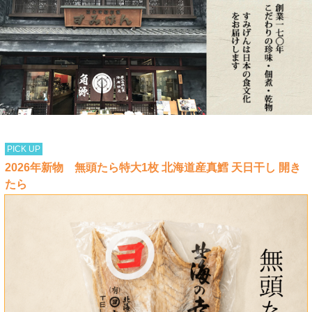
PICK UP
2026年新物 無頭たら特大1枚 北海道産真鱈 天日干し 開き
たら