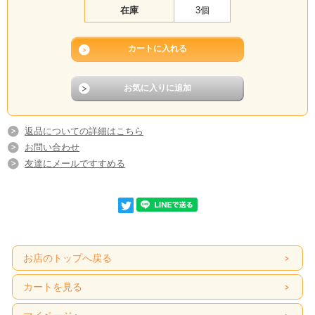
やお酒、みりんなどを少し振りかけると、香ばしさと旨みがより引き立ちます。
在庫
3個
晩酌のおともや酒の肴、ご飯のおかず、お茶漬けにもよく合います。
1枚そのままでのお届けのほか、ご希望に応じて無料で切り身にも承ります。ご家
庭で扱いやすく、昔ながらの乾物の味わいをゆっくり楽しみたい方におすすめで
す。
商品規格
商品名
無頭たら１枚
返品についての詳細はこちら
原材料
真鱈（北海道産）、食塩
お問い合わせ
商品包装
ビニール袋入り
友達にメールですすめる
内容量
1000ｇ前後
賞味期限
こちらの商品は、賞味期限がございません。
直射日光・高温多湿を避けて保存。
保存方法
長期保存の場合は、冷蔵または冷凍にて保存し
てください。
備考
お店のトップへ戻る
カートを見る