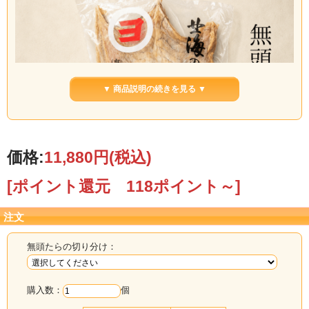
▼ 商品説明の続きを見る ▼
価格:
11,880円
(税込)
[ポイント還元 118ポイント～]
注文
無頭たらの切り分け：
「無頭たら1枚」は、北海道産の真鱈と食塩のみを使用し、天日干しにした昔なが
らの開きたらです。真鱈の素朴な旨みと、干すことで生まれる深い味わいを楽し
める、乾物屋らしい一品です。
購入数：
個
お好みの大きさに切り、軽く炙ってから手で裂いてお召し上がりください。醤油