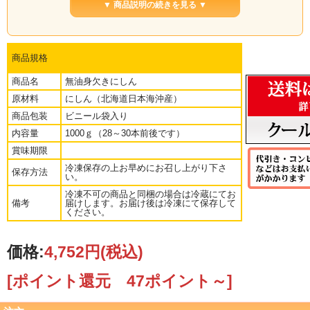
▼ 商品説明の続きを見る ▼
商品規格
商品名
無油身欠きにしん
原材料
にしん（北海道日本海沖産）
商品包装
ビニール袋入り
内容量
1000ｇ（28～30本前後です）
賞味期限
冷凍保存の上お早めにお召し上がり下さ
保存方法
い。
冷凍不可の商品と同梱の場合は冷蔵にてお
■希少品となった本乾の無油身欠きにしんです。
備考
届けします。お届け後は冷凍にて保存して
ください。
■1本のサイズは約25ｃｍ前後と綺麗で大きなにしんです。
価格:
4,752円
(税込)
■保存方法：冷凍保存の上お早めにお召し上がり下さい。
[ポイント還元 47ポイント～]