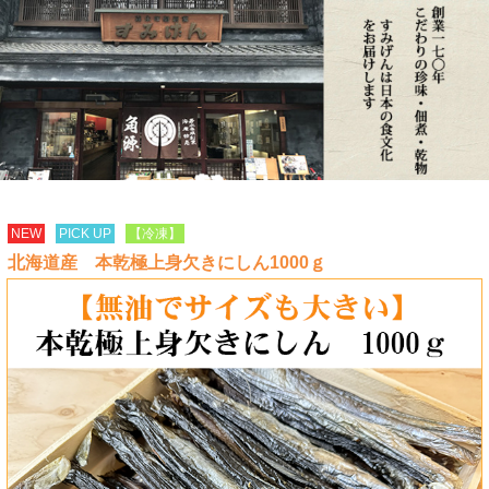
NEW
PICK UP
【冷凍】
北海道産 本乾極上身欠きにしん1000ｇ