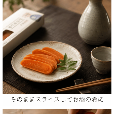
■R6年能登半島地震により製造が止まっておりましたが販売を再開し
ました。
＜お召し上がり方＞ からせんじゅについている薄皮をはがし、うす
く切っていたっだくと、ねっとりとした舌触りやコクのある味わいを
お楽しみいただけます。 さらに軽く炙って頂くと深みある味が生ま
れます。 また、からせんじゅを細かく刻んでサラダと和えたりパス
タに混ぜたり、料理の幅が広がる一品です。