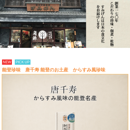
NEW
PICK UP
能登珍味 唐千寿 能登のお土産 からすみ風珍味