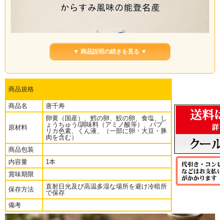
▼ 商品説明の続きを見る ▼
商品規格
商品名
唐千寿
卵黄（国産）、鱈の卵、鮫の卵、食塩、し
ょうちゅう/調味料（アミノ酸等）、パプ
原材料
リカ色素、くん液、（一部に卵・大豆・豚
肉を含む）
商品包装
内容量
1本
賞味期限
直射日光及び高温多湿な場所を避け冷暗所
保存方法
で保存
■からすみの美味しさを追求した本商品は鶏卵とねっとりとした鮫の
備考
卵・弾ける食感の鱈の卵を使い仕上げたのとの珍味です。