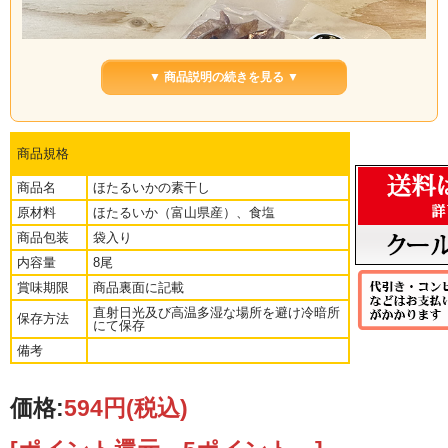
▼ 商品説明の続きを見る ▼
商品規格
商品名
ほたるいかの素干し
原材料
ほたるいか（富山県産）、食塩
商品包装
袋入り
内容量
8尾
賞味期限
商品裏面に記載
直射日光及び高温多湿な場所を避け冷暗所
保存方法
にて保存
備考
■富山湾で水揚げされるぷりぷりで大きなサイズのほたるいかを厳選
して使用しています。
価格:
594円
(税込)
■ほたるいかの素干しはそのままでも美味しくお召し上がりいただけ
ます。