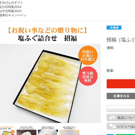
すみげんのギフト
父の日特集2014
お中元特集2015
親孝行キャンペーン
招福（塩ふ
価格:
数量:
返品につい
レビューは