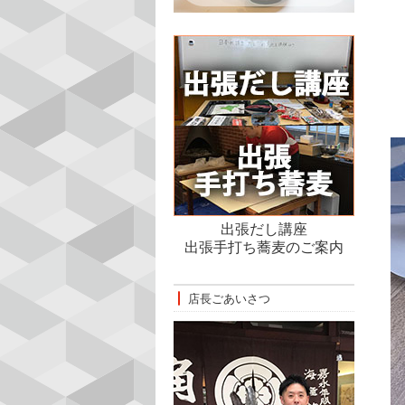
出張だし講座
出張手打ち蕎麦のご案内
店長ごあいさつ