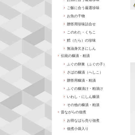
ご飯に合う厳選珍味
お魚の干物
贈答用珍味詰合せ
このわた・くちこ
鱈（たら）の珍味
無油身欠きにしん
伝統の糠漬・粕漬
ふぐの卵巣（ふぐの子）
さばの糠漬（へしこ）
贈答用糠漬・粕漬
ふぐの糠漬け・粕漬け
いわし・にしん糠漬
その他の糠漬・粕漬
昔ながらの佃煮
お得なばら売り佃煮
佃煮小袋入り