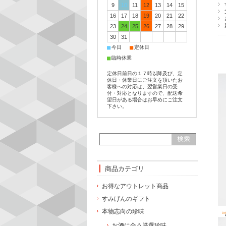
9
10
11
12
13
14
15
16
17
18
19
20
21
22
23
24
25
26
27
28
29
30
31
■
■
今日
定休日
■
臨時休業
定休日前日の１７時以降及び、定
休日・休業日にご注文を頂いたお
客様への対応は、翌営業日の受
付・対応となりますので、配送希
望日がある場合はお早めにご注文
下さい。
商品カテゴリ
お得なアウトレット商品
すみげんのギフト
本物志向の珍味
お酒に合う厳選珍味