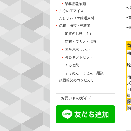
業務用乾物類
■
ふぐの子アイス
■
だしソムリエ厳選素材
昆布・海苔・乾物類
■
加賀のお麩（ふ）
昆布・ワカメ・海苔
国産原木しいたけ
海苔ギフトセット
くるま麩
そうめん、うどん、麺類
頑固親父のコシヒカリ
お買いものガイド