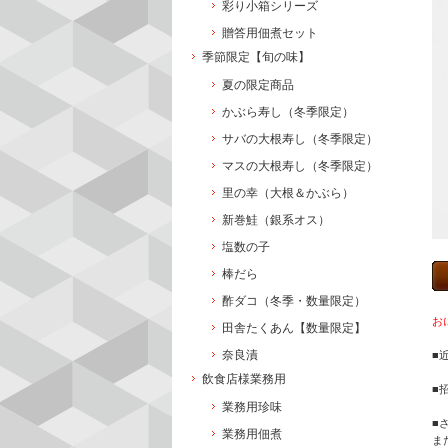
彩り小箱シリーズ
贈答用佃煮セット
季節限定【旬の味】
夏の限定商品
かぶら寿し（冬季限定）
サバの大根寿し（冬季限定）
マスの大根寿し（冬季限定）
里の幸（大根＆かぶら）
新巻鮭（銀系オス）
塩数の子
棒だら
酢ダコ（冬季・数量限定）
お
田舎たくあん【数量限定】
奈良漬
■
飲食店様業務用
■
業務用珍味
■
業務用佃煮
ま