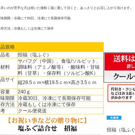
塩辛いのが苦手な方は焼いた後軽く湯に通して頂くと、あっさりとお召し上がり頂けます。
賞味期限：冷蔵にて60日、冷凍にて長期保存可能
保存方法：冷蔵もしくは冷凍にて保存
商品規格
商品名
招福（塩ふぐ）
サバフグ（中国）、食塩/ソルビット、
原材料
調味料（アミノ酸等）・酸味料・甘味
料（甘草）・保存料（ソルビン酸K）
商品サイ
縦28.5ｃｍ×横19.5ｃｍ×高さ3.5ｃｍ
ズ
内容量
240ｇ
賞味期限
冷蔵30日、冷凍にて長期保存可能
保存方法
冷蔵もしくは冷凍にて保存
備考
クール便発送
招福（塩ふ