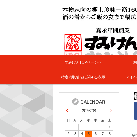
すみげんTOPページヘ
納
特定商取引法に関する表示
マイペ
2026/08
日
月
火
水
木
金
土
1
2
3
4
5
6
7
8
珍