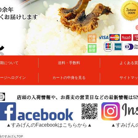
期について
送料・手数料
よくある質
ージへログイン
カートの中身を見る
サイトマッ
▲すみげんのFacebookはこちらから▲
▲すみげんの
味のすみげんTOP