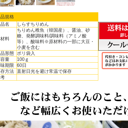
商品規格
商品名
しらすちりめん
ちりめん稚魚（韓国産）、醤油、砂
糖、発酵調味料/調味料（アミノ酸
原材料
等）、酸味料※原材料の一部に大豆・
小麦を含む
商品形態
ポリ袋入
内容量
100ｇ
賞味期限
60日
保存方法
直射日光を避け常温で保存
備考