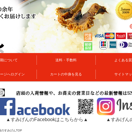
期について
送料・手数料
よくある質
ージへログイン
カートの中身を見る
サイトマッ
▲すみげんのFacebookはこちらから▲
▲すみげんの
味のすみげんTOP