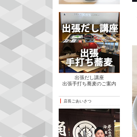
出張だし講座
出張手打ち蕎麦のご案内
店長ごあいさつ