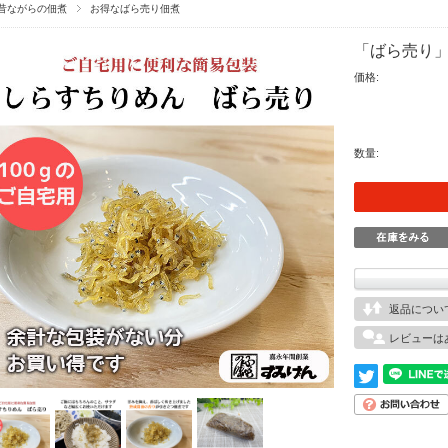
昔ながらの佃煮
お得なばら売り佃煮
「ばら売り」
価格:
数量:
返品につい
レビューは