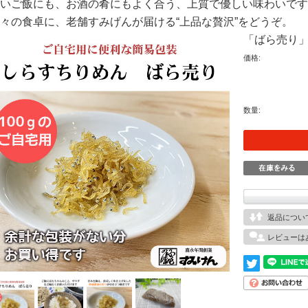
いご飯にも、お酒の肴にもよく合う、上質で優しい味わいです
々の食卓に、老舗すみげんが届ける“上品な贅沢”をどうぞ。
「ばら売り」
価格:
数量:
返品につい
レビューは