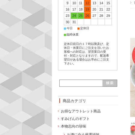
9
10
11
12
13
14
15
16
17
18
19
20
21
22
23
24
25
26
27
28
29
30
31
■
■
今日
定休日
■
臨時休業
定休日前日の１７時以降及び、定
休日・休業日にご注文を頂いたお
客様への対応は、翌営業日の受
付・対応となりますので、配送希
望日がある場合はお早めにご注文
下さい。
商品カテゴリ
お得なアウトレット商品
すみげんのギフト
本物志向の珍味
お酒に合う厳選珍味