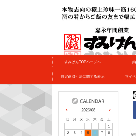
すみげんTOPページヘ
納
特定商取引法に関する表示
マイペ
2026/08
日
月
火
水
木
金
土
1
2
3
4
5
6
7
8
珍