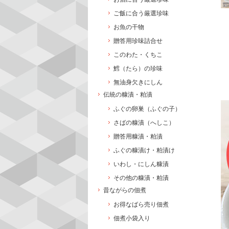
ご飯に合う厳選珍味
お魚の干物
贈答用珍味詰合せ
このわた・くちこ
鱈（たら）の珍味
無油身欠きにしん
伝統の糠漬・粕漬
ふぐの卵巣（ふぐの子）
さばの糠漬（へしこ）
贈答用糠漬・粕漬
ふぐの糠漬け・粕漬け
いわし・にしん糠漬
その他の糠漬・粕漬
昔ながらの佃煮
お得なばら売り佃煮
佃煮小袋入り