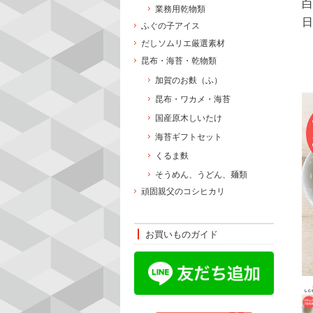
白
業務用乾物類
日
ふぐの子アイス
だしソムリエ厳選素材
昆布・海苔・乾物類
加賀のお麩（ふ）
昆布・ワカメ・海苔
国産原木しいたけ
海苔ギフトセット
くるま麩
そうめん、うどん、麺類
頑固親父のコシヒカリ
お買いものガイド