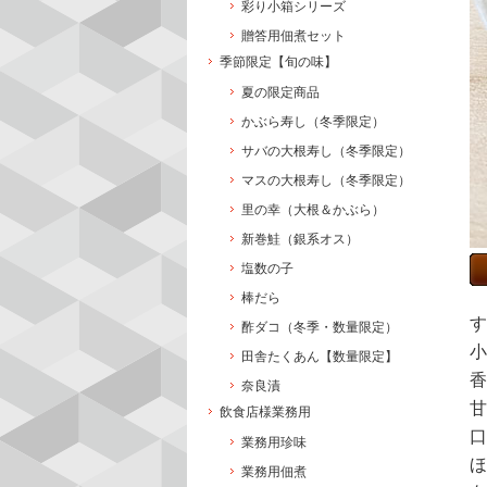
彩り小箱シリーズ
贈答用佃煮セット
季節限定【旬の味】
夏の限定商品
かぶら寿し（冬季限定）
サバの大根寿し（冬季限定）
マスの大根寿し（冬季限定）
里の幸（大根＆かぶら）
新巻鮭（銀系オス）
塩数の子
棒だら
す
酢ダコ（冬季・数量限定）
小
田舎たくあん【数量限定】
香
奈良漬
甘
飲食店様業務用
口
業務用珍味
ほ
業務用佃煮