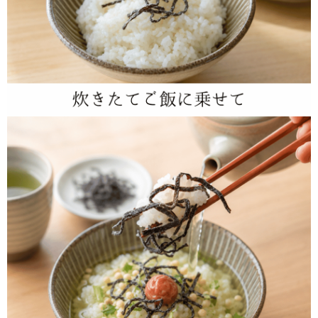
品。炊きたてのご飯のおともにはもちろん、おにぎりの具やお茶漬け、和え物の
味付けにも使いやすく、常備しておきたくなる味わいです。
手土産や季節の贈り物のほか、結婚式の引き出物、披露宴のお帰りにお渡しする
プチギフトにも便利です。小松の老舗乾物屋らしい味わいを、さりげなく彩りよ
く届けたい場面にどうぞ。
商品規格
商品名
彩り小箱 細切塩吹き昆布
昆布（国産）、醤油、還元水飴、砂糖、食塩/調
味料（アミノ酸等）、酸味料、甘味料（甘
原材料
草）、増粘多糖類
※原材料の一部に大豆・小麦を含む
縦6ｃｍ×横9.5ｃｍ×高さ3ｃｍの名刺サイズで
商品サイズ
す。
内容量
20ｇ
賞味期限
60日間
直射日光・高温多湿を避けて常温で保存してく
保存方法
ださい。
備考