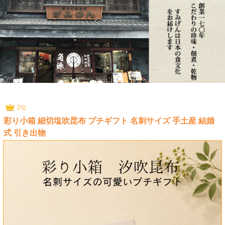
2位
彩り小箱 細切塩吹昆布 プチギフト 名刺サイズ 手土産 結婚
式 引き出物