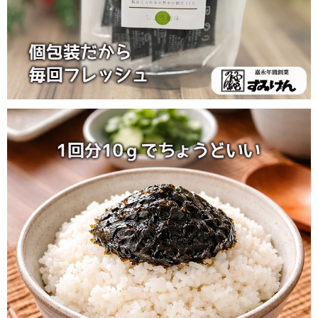
四万十川の天然水を使い、国産あまのり・ひとえぐさの風味を活かし
て仕上げた「のりなんです」。醤油やみりんをベースに、やさしくも
奥行きのある味わいに整えています。ひと口ごとに海苔の香りがふわ
っと広がり、ごはんとの相性も抜群。個包装だから、いつでも開けた
ての美味しさ。お弁当や日々の食卓に、手軽に取り入れられる一品で
す。
商品規格
商品名
のりなんです
のり（国産あまのり、国産ひとえぐ
さ）、醤油（大豆を含む、国内製造）、
原材料
水飴、砂糖、みりん、醸造酢、酵母エキ
ス、ホタテエキス、寒天、鰹節エキス
（小麦を含む）、かつお節粉
商品サイ
ズ
内容量
100ｇ（10ｇ×10）
賞味期限
パッケージ背面に記載
直射日光を避け、常温で保存してくださ