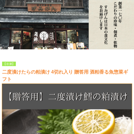
【冷凍】
二度漬けたらの粕漬け 4切れ入り 贈答用 酒粕香る魚惣菜ギ
フト