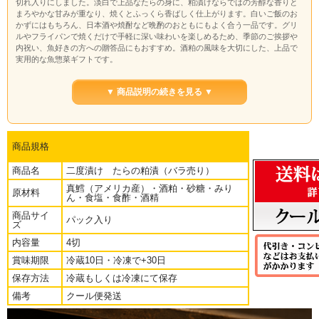
切れ入りにしました。淡白で上品なたらの身に、粕漬けならではの芳醇な香りと
まろやかな甘みが重なり、焼くとふっくら香ばしく仕上がります。白いご飯のお
かずにはもちろん、日本酒や焼酎など晩酌のおともにもよく合う一品です。グリ
ルやフライパンで焼くだけで手軽に深い味わいを楽しめるため、季節のご挨拶や
内祝い、魚好きの方への贈答品にもおすすめ。酒粕の風味を大切にした、上品で
実用的な魚惣菜ギフトです。
▼ 商品説明の続きを見る ▼
商品規格
商品名
二度漬け たらの粕漬（バラ売り）
真鱈（アメリカ産）・酒粕・砂糖・みり
原材料
ん・食塩・食酢・酒精
商品サイ
パック入り
ズ
内容量
4切
賞味期限
冷蔵10日・冷凍で+30日
保存方法
冷蔵もしくは冷凍にて保存
備考
クール便発送