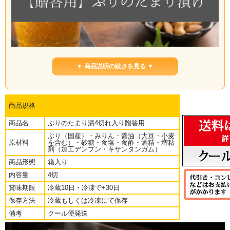
▼ 商品説明の続きを見る ▼
商品規格
商品名
ぶりのたまり漬4切れ入り贈答用
ぶり（国産）・みりん・醤油（大豆・小麦
原材料
を含む）・砂糖・食塩・食酢・酒精・増粘
剤（加工デンプン・キサンタンガム）
商品形態
箱入り
内容量
4切
賞味期限
冷蔵10日・冷凍で+30日
保存方法
冷蔵もしくは冷凍にて保存
脂のりのよいぶりを、旨み深いたまり醤油にじっくり漬け込んだ「ぶ
りのたまり漬け」を、贈り物にも使いやすい4切れ入りにしました。
備考
クール便発送
たまり醤油ならではの濃厚なコクと香ばしさが、ぶりの旨みを引き立