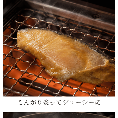
て、焼くとふっくらとした身に甘辛い風味が広がります。白いご飯の
おかずにはもちろん、晩酌の一品やお弁当のおかずにもおすすめ。グ
リルやフライパンで焼くだけで、香ばしい醤油の香りが立ち上がり、
手軽に満足感のある魚料理を楽しめます。4切れ入りなので、ご家庭
用はもちろん、季節のご挨拶や内祝い、魚好きの方への贈答品にもぴ
ったりです。