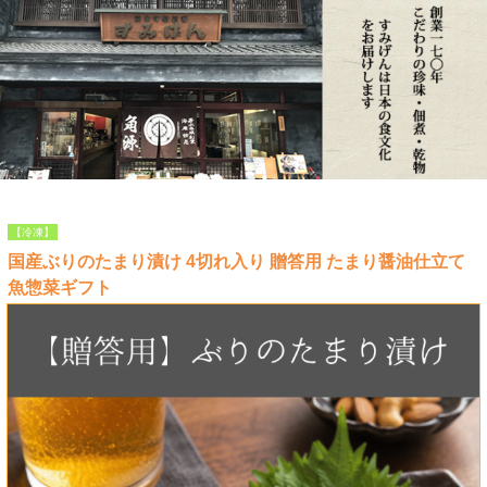
【冷凍】
国産ぶりのたまり漬け 4切れ入り 贈答用 たまり醤油仕立て
魚惣菜ギフト